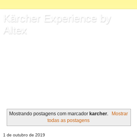
Kärcher Experience by
Altex
Kärcher Center Altex
Conheça um mundo de possibilidades com os produtos
Kärcher.
Tecnologia alemã e fábrica no Brasil.
Mais de 1200 postos de atendimento em todo o território
nacional.
Conheça mais em: www.karcher-center-altex.com.br.
Mostrando postagens com marcador
karcher
.
Mostrar
todas as postagens
1 de outubro de 2019