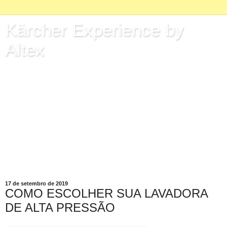
Kärcher Experience by
Altex
Kärcher Center Altex
Conheça um mundo de possibilidades com os produtos
Kärcher.
Tecnologia alemã e fábrica no Brasil.
Mais de 1200 postos de atendimento em todo o território
nacional.
Conheça mais em: www.karcher-center-altex.com.br.
17 de setembro de 2019
COMO ESCOLHER SUA LAVADORA
DE ALTA PRESSÃO